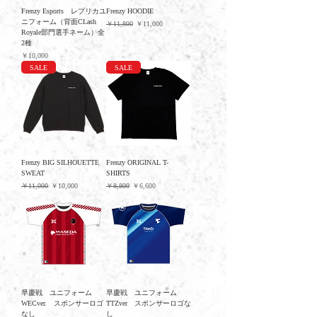
Frenzy Esports レプリカユ
Frenzy HOODIE
ニフォーム（背面CLash
通常価格
セール価格
￥11,800
￥11,000
Royale部門選手ネーム）全
2種
価格
￥10,000
SALE
SALE
Frenzy BIG SILHOUETTE
Frenzy ORIGINAL T-
SWEAT
SHIRTS
通常価格
セール価格
通常価格
セール価格
￥11,000
￥10,000
￥8,800
￥6,600
早慶戦 ユニフォーム
早慶戦 ユニフォーム
WECver. スポンサーロゴ
TTZver スポンサーロゴな
なし
し