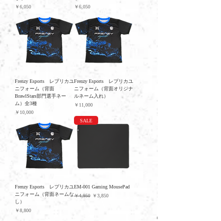
価格
価格
￥6,050
￥6,050
Frenzy Esports レプリカユ
Frenzy Esports レプリカユ
ニフォーム（背面
ニフォーム（背面オリジナ
BrawlStars部門選手ネー
ルネーム入れ）
ム）全3種
価格
￥11,000
価格
￥10,000
SALE
Frenzy Esports レプリカユ
EM-001 Gaming MousePad
ニフォーム（背面ネームな
通常価格
セール価格
￥4,950
￥3,850
し）
価格
￥8,800