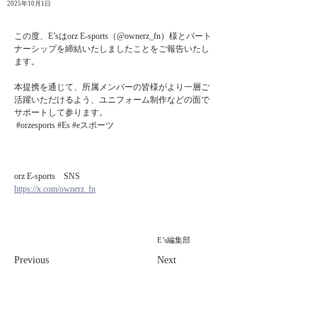
2025年10月1日
この度、E’sはorz E-sports（
@ownerz_fn
）様とパート
ナーシップを締結いたしましたことをご報告いたし
ます。
本提携を通じて、所属メンバーの皆様がより一層ご
活躍いただけるよう、ユニフォーム制作などの面で
サポートして参ります。
 #orzesports #Es #eスポーツ
orz E-sports　SNS
https://x.com/ownerz_fn
E’s編集部
Previous
Next