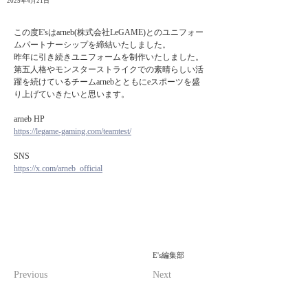
2025年4月21日
この度E'sはarneb(株式会社LeGAME)とのユニフォー
ムパートナーシップを締結いたしました。
昨年に引き続きユニフォームを制作いたしました。
第五人格やモンスターストライクでの素晴らしい活
躍を続けているチームarnebとともにeスポーツを盛
り上げていきたいと思います。
arneb HP
https://legame-gaming.com/teamtest/
SNS
https://x.com/arneb_official
E's編集部
Previous
Next